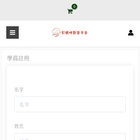
跳
至
主
要
內
容
學員註冊
名字
姓氏