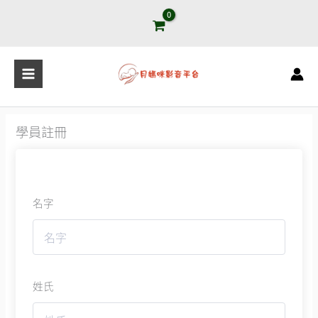
跳
至
主
要
內
容
學員註冊
名字
姓氏