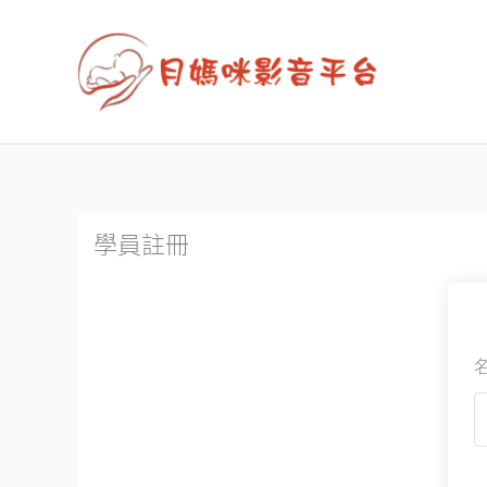
跳
至
主
要
內
容
學員註冊