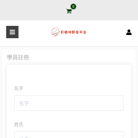
跳
至
主
要
內
容
學員註冊
名字
姓氏