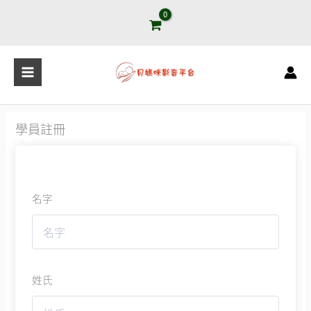
跳
至
主
要
內
容
學員註冊
名字
姓氏