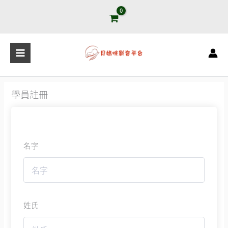
跳
至
主
要
內
容
學員註冊
名字
姓氏