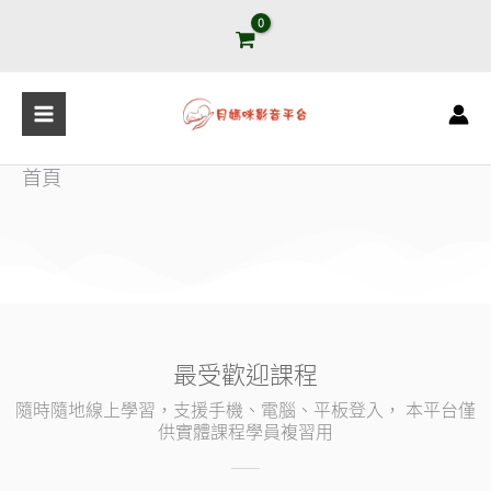
跳
至
主
要
內
容
首頁
最受歡迎課程
隨時隨地線上學習，支援手機、電腦、平板登入， 本平台僅
供實體課程學員複習用