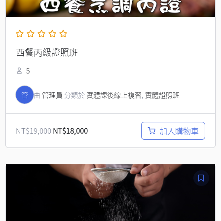
西餐丙級證照班
5
管
由
管理員
分類於
實體課後線上複習
,
實體證照班
加入購物車
NT$
19,000
NT$
18,000
原
目
始
前
價
價
格：
格：
NT$14,000。
NT$12,000。