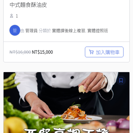
中式麵食酥油皮
1
管
由
管理員
分類於
實體課後線上複習
,
實體證照班
加入購物車
NT$
16,000
NT$
15,000
原
目
始
前
價
價
格：
格：
NT$19,000。
NT$18,000。