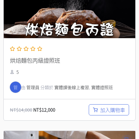
烘焙麵包丙級證照班
5
管
由
管理員
分類於
實體課後線上複習
,
實體證照班
加入購物車
NT$
14,000
NT$
12,000
原
目