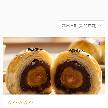
釋出日期 (新的在前)
原
目
始
前
價
價
格：
格：
NT$16,000。
NT$15,000。