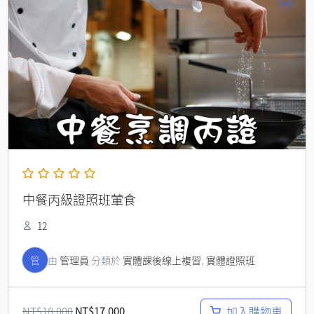
始
前
價
價
格：
格：
NT$18,000。
NT$17,000。
中餐丙級證照班葷食
12
管
由
管理員
分類於
實體課後線上複習
,
實體證照班
加入購物車
NT$
18,000
NT$
17,000