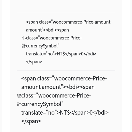
<span class="woocommerce-Price-amount
amount"><bdi><span
小
class="woocommerce-Price-
計
currencySymbol"
translate="no">NT$</span>0</bdi>
</span>
<span class="woocommerce-Price-
amount amount"><bdi><span
class="woocommerce-Price-
總
currencySymbol"
計
translate="no">NT$</span>0</bdi>
</span>