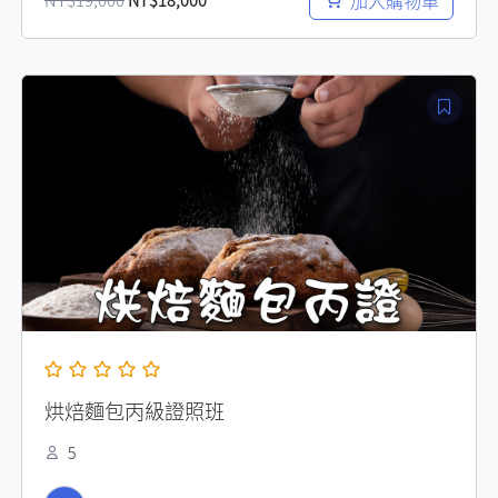
加入購物車
原
目
始
前
價
價
格：
格：
NT$14,000。
NT$12,000。
烘焙麵包丙級證照班
5