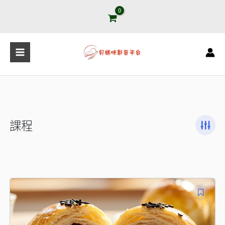
跳
至
主
要
內
容
課程
原
目
始
前
價
價
格：
格：