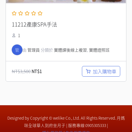
11212產康SPA手法
1
管
由
管理員
分類於
實體課後線上複習
,
實體證照班
加入購物車
NT$
3,500
NT$
1
Designed by Copyright © welike Co., Ltd. All Rights Reserved. 月媽
咪全球華人到府坐月子 | 服務專線:0905305333 |