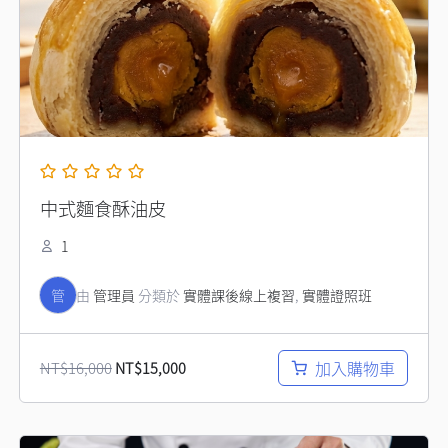
NT$16,000。
NT$15,000。
中式麵食酥油皮
1
管
由
管理員
分類於
實體課後線上複習
,
實體證照班
加入購物車
NT$
16,000
NT$
15,000
原
目