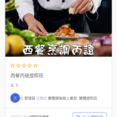
始
前
價
價
格：
格：
NT$19,000。
NT$18,000。
西餐丙級證照班
5
管
由
管理員
分類於
實體課後線上複習
,
實體證照班
NT$
19,000
NT$
18,000