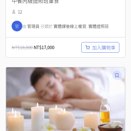
中餐丙級證照班葷食
12
管
由
管理員
分類於
實體課後線上複習
,
實體證照班
加入購物車
NT$
18,000
NT$
17,000
原
目
始
前
價
價
格：
格：
NT$3,500。
NT$1。