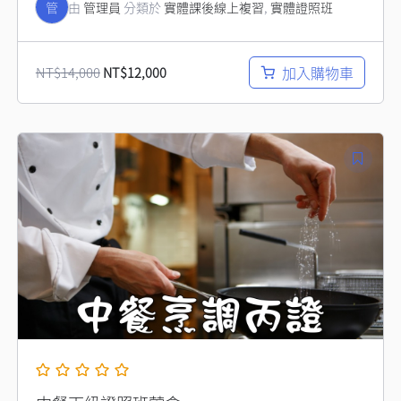
管
由
管理員
分類於
實體課後線上複習
,
實體證照班
加入購物車
NT$
14,000
NT$
12,000
原
目
始
前
價
價
格：
格：
NT$18,000。
NT$17,000。