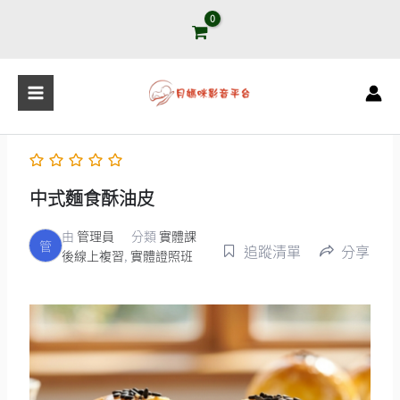
跳
至
主
要
內
容
中式麵食酥油皮
由
管理員
分類
實體課
管
追蹤清單
分享
後線上複習
,
實體證照班