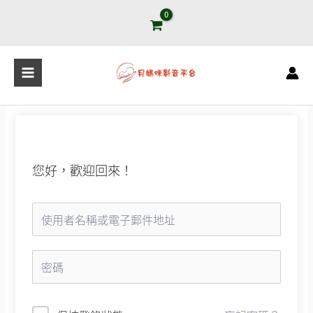
跳
至
主
要
內
容
您好，歡迎回來！