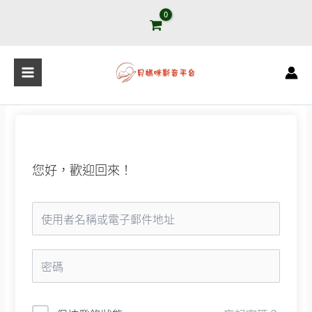
跳
至
主
要
內
容
您好，歡迎回來！