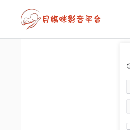
跳
至
主
要
內
容