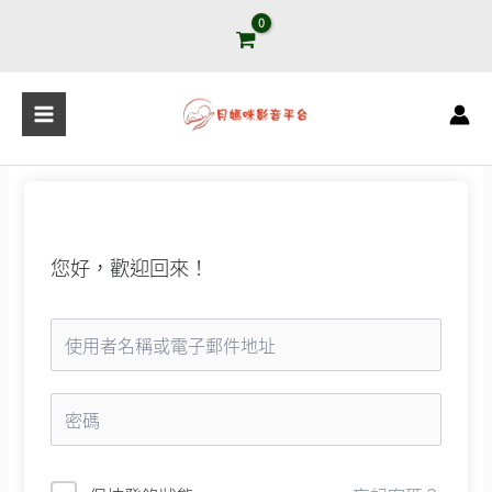
跳
至
主
要
內
容
您好，歡迎回來！