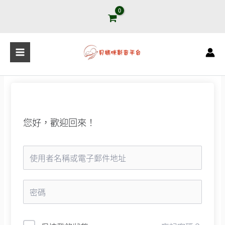
跳
至
主
要
內
容
您好，歡迎回來！