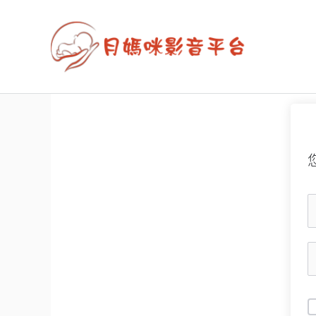
跳
至
主
要
內
容