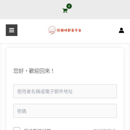
跳
至
主
要
內
容
您好，歡迎回來！