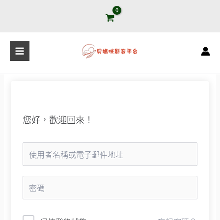
跳
至
主
要
內
容
您好，歡迎回來！