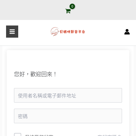
跳
至
主
要
內
容
您好，歡迎回來！