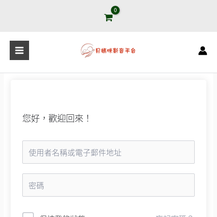
跳
至
主
要
內
容
您好，歡迎回來！