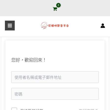
跳
至
主
要
內
容
您好，歡迎回來！