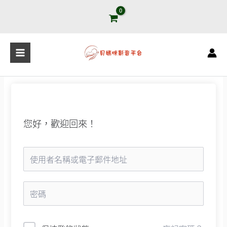
跳
至
主
要
內
容
您好，歡迎回來！