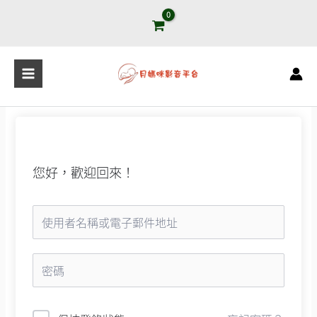
跳
至
主
要
內
容
您好，歡迎回來！