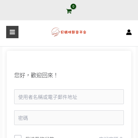
跳
至
主
要
內
容
您好，歡迎回來！