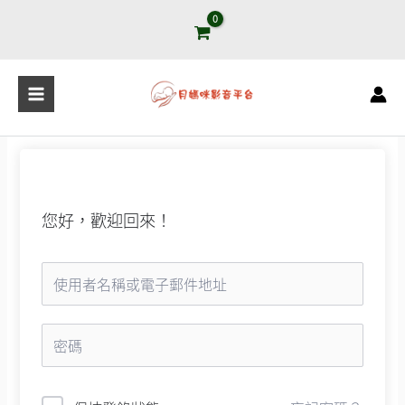
跳
至
主
要
內
容
您好，歡迎回來！