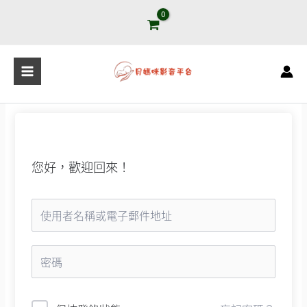
跳
至
主
要
內
容
您好，歡迎回來！