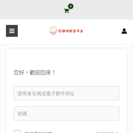
跳
至
主
要
內
容
您好，歡迎回來！