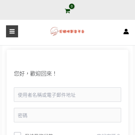
跳
至
主
要
內
容
您好，歡迎回來！