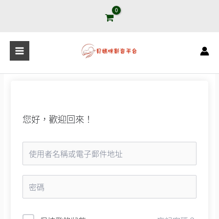
跳
至
主
要
內
容
您好，歡迎回來！