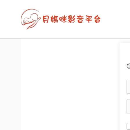
跳
至
主
要
內
容