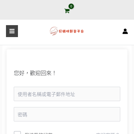
跳
至
主
要
內
容
您好，歡迎回來！