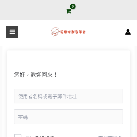
跳
至
主
要
內
容
您好，歡迎回來！