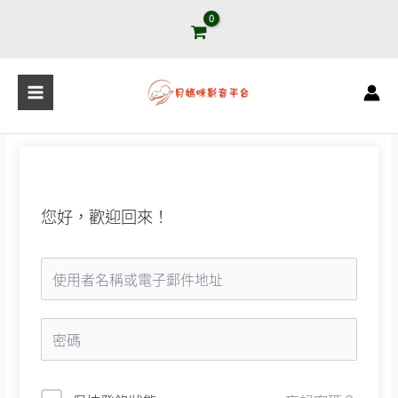
跳
至
主
要
內
容
您好，歡迎回來！