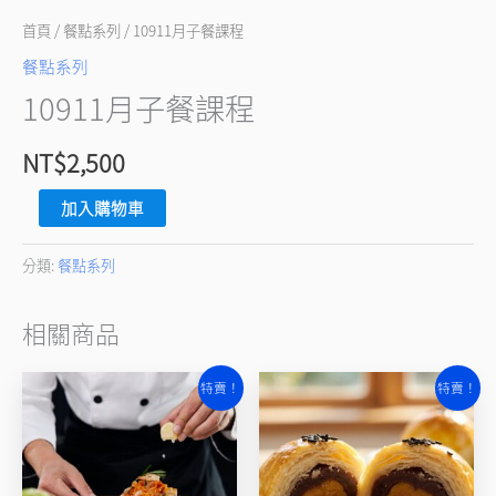
首頁
/
餐點系列
/ 10911月子餐課程
餐點系列
10911月子餐課程
NT$
2,500
加入購物車
分類:
餐點系列
相關商品
原
目
原
目
特賣！
特賣！
始
前
始
前
價
價
價
價
格：
格：
格：
格：
NT$19,000。
NT$18,000。
NT$16,000。
NT$15,000