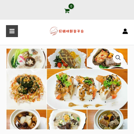
跳
至
主
要
內
容
10911
月
子
餐
課
程
數
量