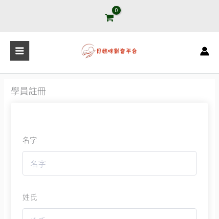
跳
至
主
要
內
容
學員註冊
名字
姓氏