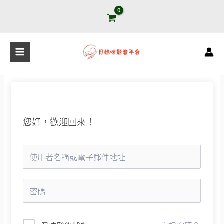
跳
至
主
要
內
容
您好，歡迎回來！